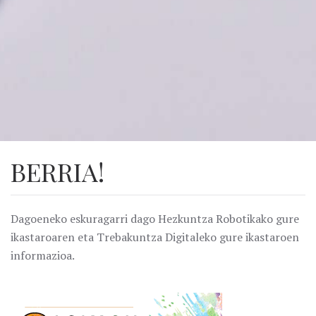
BERRIA!
Dagoeneko eskuragarri dago Hezkuntza Robotikako gure
ikastaroaren eta Trebakuntza Digitaleko gure ikastaroen
informazioa.