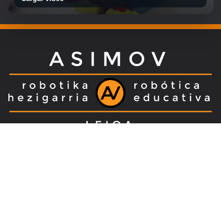
NORTZUK GARA?
Asimov ikastegia
teknologian adituak
diren pertsona talde bat osatzen dute.
Teknologia hauek aldaketa ugari jasotzen
dituzte eta beharrezkoa da guztiontzat