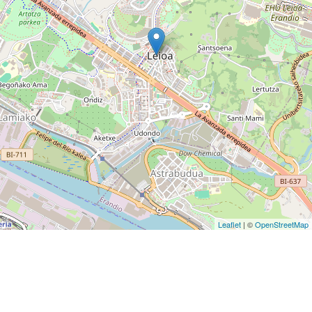
Leaflet
| ©
OpenStreetMap