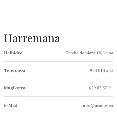
Harremana
Helbidea
Errekalde plaza 10, Leioa
Telefonoa
944 014 543
Mugikorra
629 83 53 91
E-Mail
info@asimov.eu